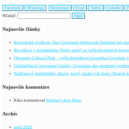
Facebook
WhatsApp
Messenger
Email
Twitter
LinkedIn
P
Hľadať:
Najnovšie články
Keramická evolúcia: Ako Grespania definovala štandard pre mo
Revolúcia v architektúre: Prečo staviť na veľkoformátovú ker
Otraparte Cultural Park – veľkoformátová keramika Coverlam v
Udržateľnosť odvetranej fasády: Coverlam ako moderné systém
Nadčasový industriálny dizajn, ktorý chráni váš dom: Objavte 
Najnovšie komentáre
Kika
komentoval
Rodinný dom Nitra
Archív
apríl 2026