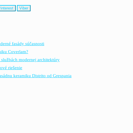
interest
Viber
derné fasády súčasnosti
amiku Coverlam?
 službách modernej architektúry
ové riešenie
fasádnu keramiku Distrito od Grespania