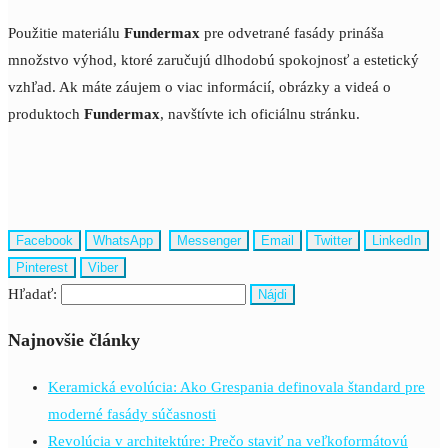
Použitie materiálu
Fundermax
pre odvetrané fasády prináša
množstvo výhod, ktoré zaručujú dlhodobú spokojnosť a estetický
vzhľad. Ak máte záujem o viac informácií, obrázky a videá o
produktoch
Fundermax
, navštívte ich oficiálnu stránku.
Facebook
WhatsApp
Messenger
Email
Twitter
LinkedIn
Pinterest
Viber
Hľadať:
Najnovšie články
Keramická evolúcia: Ako Grespania definovala štandard pre
moderné fasády súčasnosti
Revolúcia v architektúre: Prečo staviť na veľkoformátovú