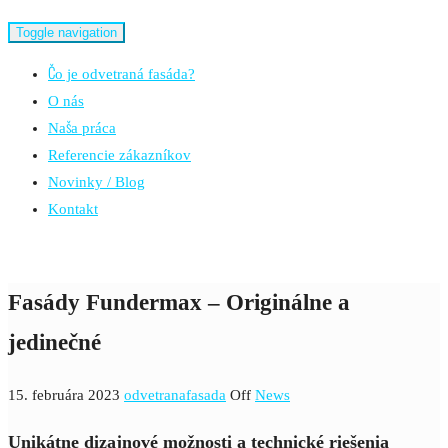
Toggle navigation
Čo je odvetraná fasáda?
O nás
Naša práca
Referencie zákazníkov
Novinky / Blog
Kontakt
Fasády Fundermax – Originálne a
jedinečné
15. februára 2023
odvetranafasada
Off
News
Unikátne dizajnové možnosti a technické riešenia