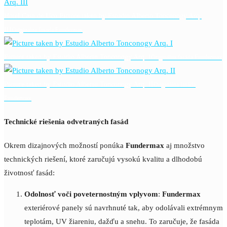
Hotel Casa de Uco Picture taken by Estudio Alberto Tonconogy Arq.
III
Originálna fasáda Fundermax
Picture taken by Estudio Alberto Tonconogy Arq. I
Originálna fasáda Fundermax
Picture taken by Estudio Alberto Tonconogy Arq. II
Originálna fasáda
Fundermax
Technické riešenia odvetraných fasád
Okrem dizajnových možností ponúka
Fundermax
aj množstvo
technických riešení, ktoré zaručujú vysokú kvalitu a dlhodobú
životnosť fasád:
Odolnosť voči poveternostným vplyvom
:
Fundermax
exteriérové panely sú navrhnuté tak, aby odolávali extrémnym
teplotám, UV žiareniu, dažďu a snehu. To zaručuje, že fasáda