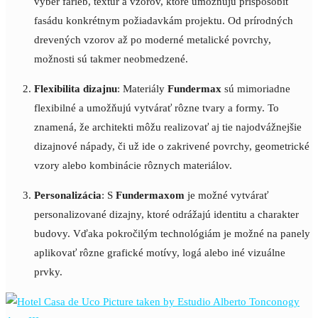
výber farieb, textúr a vzorov, ktoré umožňujú prispôsobiť
fasádu konkrétnym požiadavkám projektu. Od prírodných
drevených vzorov až po moderné metalické povrchy,
možnosti sú takmer neobmedzené.
Flexibilita dizajnu
: Materiály
Fundermax
sú mimoriadne
flexibilné a umožňujú vytvárať rôzne tvary a formy. To
znamená, že architekti môžu realizovať aj tie najodvážnejšie
dizajnové nápady, či už ide o zakrivené povrchy, geometrické
vzory alebo kombinácie rôznych materiálov.
Personalizácia
: S
Fundermaxom
je možné vytvárať
personalizované dizajny, ktoré odrážajú identitu a charakter
budovy. Vďaka pokročilým technológiám je možné na panely
aplikovať rôzne grafické motívy, logá alebo iné vizuálne
prvky.