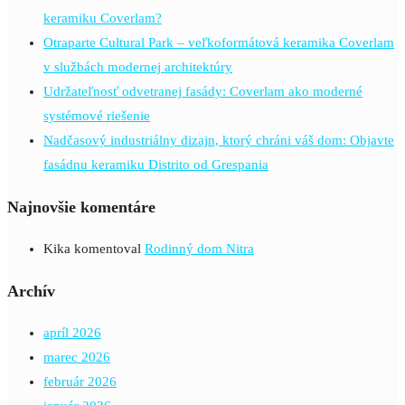
keramiku Coverlam?
Otraparte Cultural Park – veľkoformátová keramika Coverlam
v službách modernej architektúry
Udržateľnosť odvetranej fasády: Coverlam ako moderné
systémové riešenie
Nadčasový industriálny dizajn, ktorý chráni váš dom: Objavte
fasádnu keramiku Distrito od Grespania
Najnovšie komentáre
Kika
komentoval
Rodinný dom Nitra
Archív
apríl 2026
marec 2026
február 2026