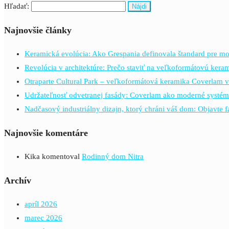
Hľadať:
Najnovšie články
Keramická evolúcia: Ako Grespania definovala štandard pre mo
Revolúcia v architektúre: Prečo staviť na veľkoformátovú ker
Otraparte Cultural Park – veľkoformátová keramika Coverlam v
Udržateľnosť odvetranej fasády: Coverlam ako moderné systém
Nadčasový industriálny dizajn, ktorý chráni váš dom: Objavte 
Najnovšie komentáre
Kika
komentoval
Rodinný dom Nitra
Archív
apríl 2026
marec 2026