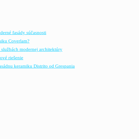
derné fasády súčasnosti
amiku Coverlam?
 službách modernej architektúry
ové riešenie
fasádnu keramiku Distrito od Grespania