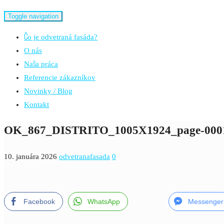
Toggle navigation
Čo je odvetraná fasáda?
O nás
Naša práca
Referencie zákazníkov
Novinky / Blog
Kontakt
OK_867_DISTRITO_1005X1924_page-000
10. januára 2026
odvetranafasada
0
Facebook
WhatsApp
Messenger