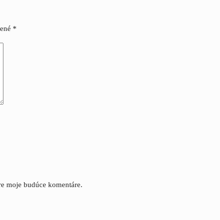
čené
*
pre moje budúce komentáre.