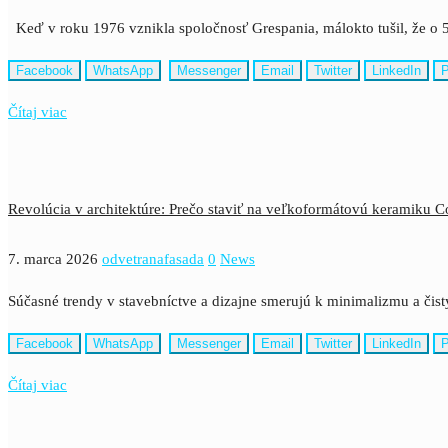
Keď v roku 1976 vznikla spoločnosť Grespania, málokto tušil, že o 5
Facebook
WhatsApp
Messenger
Email
Twitter
LinkedIn
P
Čítaj viac
Revolúcia v architektúre: Prečo staviť na veľkoformátovú keramiku 
7. marca 2026
odvetranafasada
0
News
Súčasné trendy v stavebníctve a dizajne smerujú k minimalizmu a č
Facebook
WhatsApp
Messenger
Email
Twitter
LinkedIn
P
Čítaj viac