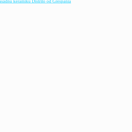
fasádnu keramiku Distrito od Grespania