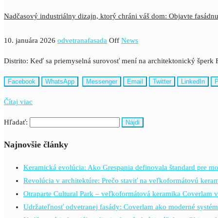
Nadčasový industriálny dizajn, ktorý chráni váš dom: Objavte fasádn
10. januára 2026
odvetranafasada
Off
News
Distrito: Keď sa priemyselná surovosť mení na architektonický šperk 
Facebook
WhatsApp
Messenger
Email
Twitter
LinkedIn
P
Čítaj viac
Hľadať:
Najnovšie články
Keramická evolúcia: Ako Grespania definovala štandard pre mo
Revolúcia v architektúre: Prečo staviť na veľkoformátovú ker
Otraparte Cultural Park – veľkoformátová keramika Coverlam v
Udržateľnosť odvetranej fasády: Coverlam ako moderné systém