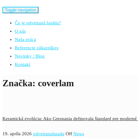
Toggle navigation
Čo je odvetraná fasáda?
O nás
Naša práca
Referencie zákazníkov
Novinky / Blog
Kontakt
Značka:
coverlam
Keramická evolúcia: Ako Grespania definovala štandard pre moderné 
19. apríla 2026
odvetranafasada
Off
News