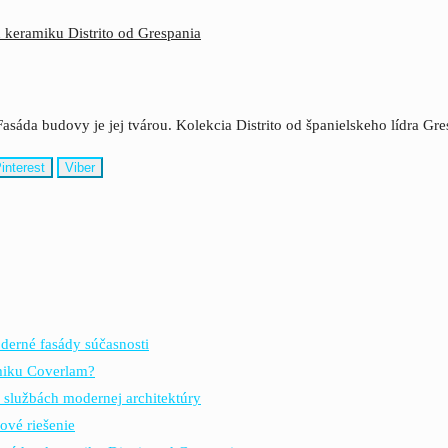
u keramiku Distrito od Grespania
Fasáda budovy je jej tvárou. Kolekcia Distrito od španielskeho lídra G
interest
Viber
derné fasády súčasnosti
amiku Coverlam?
 službách modernej architektúry
ové riešenie