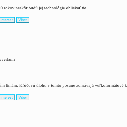
0 rokov neskôr budú jej technológie obliekať tie…
interest
Viber
Coverlam?
istým líniám. Kľúčovú úlohu v tomto posune zohrávajú veľkoformátové
interest
Viber