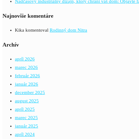
Nadčasový industriálny dizajn, ktorý chráni váš dom: Objavte 
Najnovšie komentáre
Kika
komentoval
Rodinný dom Nitra
Archív
apríl 2026
marec 2026
február 2026
január 2026
december 2025
august 2025
apríl 2025
marec 2025
január 2025
apríl 2024