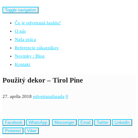
Toggle navigation
Čo je odvetraná fasáda?
O nás
Naša práca
Referencie zákazníkov
Novinky / Blog
Kontakt
Použitý dekor – Tirol Pine
27. apríla 2018
odvetranafasada
0
Facebook
WhatsApp
Messenger
Email
Twitter
LinkedIn
Pinterest
Viber