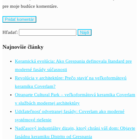
pre moje budúce komentáre.
Hľadať:
Najnovšie články
Keramická evolúcia: Ako Grespania definovala štandard pre
moderné fasády súčasnosti
Revolúcia v architektúre: Prečo staviť na veľkoformátovú
keramiku Coverlam?
Otraparte Cultural Park – veľkoformátová keramika Coverlam
v službách modernej architektúry
Udržateľnosť odvetranej fasády: Coverlam ako moderné
systémové riešenie
Nadčasový industriálny dizajn, ktorý chráni váš dom: Objavte
fasádnu keramiku Distrito od Grespania